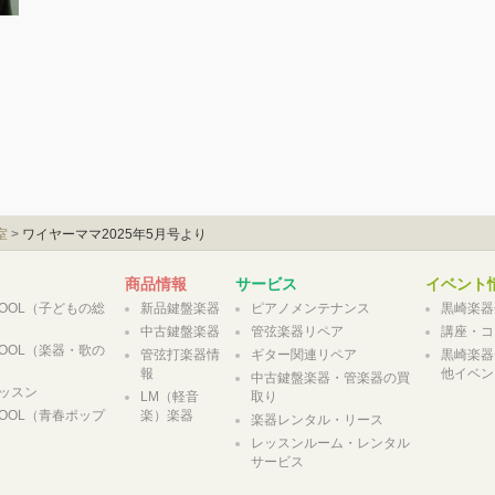
室
>
ワイヤーママ2025年5月号より
商品情報
サービス
イベント
CHOOL（子どもの総
新品鍵盤楽器
ピアノメンテナンス
黒崎楽器
中古鍵盤楽器
管弦楽器リペア
講座・コ
CHOOL（楽器・歌の
管弦打楽器情
ギター関連リペア
黒崎楽器
報
他イベン
中古鍵盤楽器・管楽器の買
ッスン
LM（軽音
取り
CHOOL（青春ポップ
楽）楽器
楽器レンタル・リース
レッスンルーム・レンタル
サービス