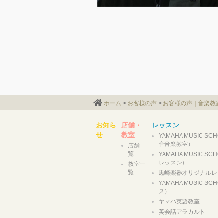
ホーム
>
お客様の声
>
お客様の声｜音楽教
お知ら
店舗・
レッスン
せ
教室
YAMAHA MUSIC S
合音楽教室）
店舗一
覧
YAMAHA MUSIC S
レッスン）
教室一
覧
黒崎楽器オリジナルレ
YAMAHA MUSIC S
ス）
ヤマハ英語教室
英会話アラカルト